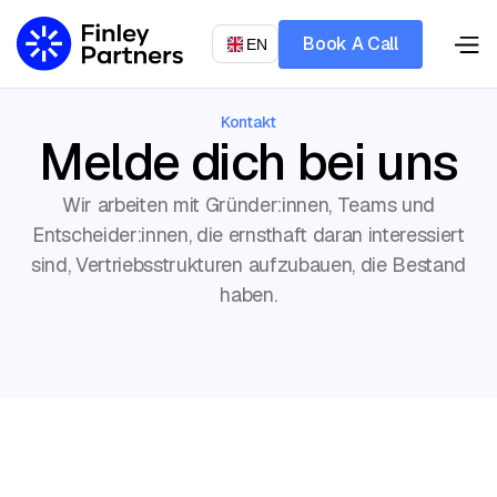
Book A Call
Book A Call
DE
EN
Let’s talk
Let’s talk
Kontakt
Melde dich bei uns
Wir arbeiten mit Gründer:innen, Teams und
Entscheider:innen, die ernsthaft daran interessiert
sind, Vertriebsstrukturen aufzubauen, die Bestand
haben.