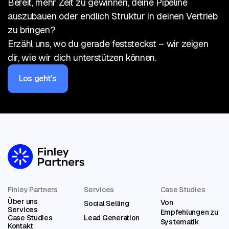
Bereit, mehr Zeit zu gewinnen, deine Pipeline
auszubauen oder endlich Struktur in deinen Vertrieb
zu bringen?
Erzähl uns, wo du gerade feststeckst – wir zeigen
dir, wie wir dich unterstützen können.
Los geht's
Let’s get
started
Finley Partners
Services
Case Studies
Über uns
Von
Social Selling
Services
Empfehlungen zu
Case Studies
Lead Generation
Systematik
Kontakt